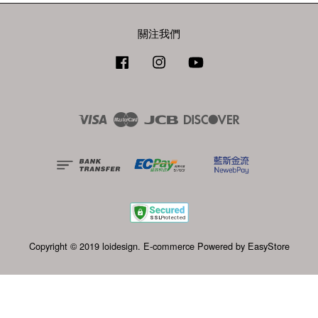
關注我們
Facebook
Instagram
YouTube
Visa
Master
JCB
Discover
Copyright © 2019 loidesign. E-commerce Powered by
EasyStore