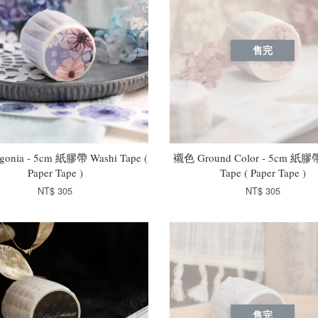
售完
onia - 5cm 紙膠帶 Washi Tape (
襯色 Ground Color - 5cm 紙膠帶
Paper Tape )
Tape ( Paper Tape )
NT$ 305
NT$ 305
售完