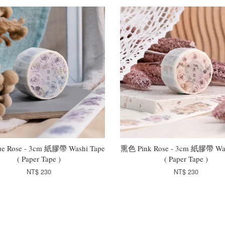
e Rose - 3cm 紙膠帶 Washi Tape
熏色 Pink Rose - 3cm 紙膠帶 Was
( Paper Tape )
( Paper Tape )
NT$ 230
NT$ 230