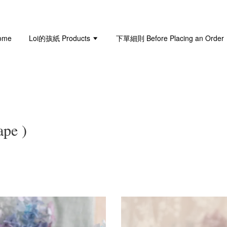
ome
Loi的孩紙 Products
下單細則 Before Placing an Order
pe )