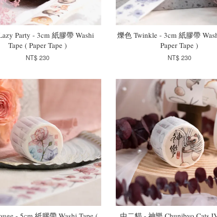
azy Party - 3cm 紙膠帶 Washi
爍色 Twinkle - 3cm 紙膠帶 Washi
Tape ( Paper Tape )
Paper Tape )
NT$ 230
NT$ 230
uge - 5cm 紙膠帶 Washi Tape (
中二貓 - 神樂 Chunibyo Cats IV