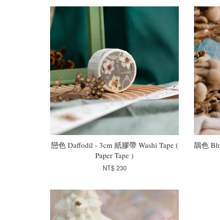
戀色 Daffodil - 3cm 紙膠帶 Washi Tape (
鶄色 Blu
Paper Tape )
NT$ 230