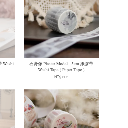
 Washi
石膏像 Plaster Model - 5cm 紙膠帶
Washi Tape ( Paper Tape )
NT$ 305