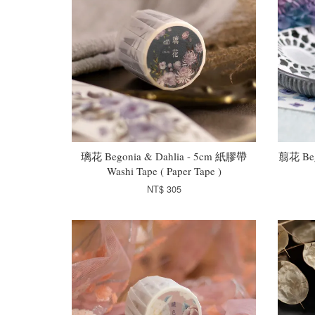
璃花 Begonia & Dahlia - 5cm 紙膠帶
翦花 Beg
Washi Tape ( Paper Tape )
NT$ 305