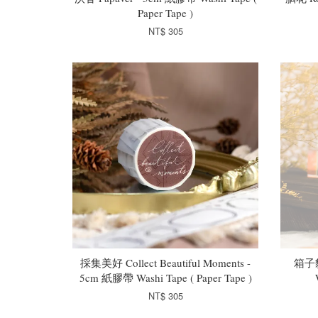
Paper Tape )
NT$ 305
採集美好 Collect Beautiful Moments -
箱子貓 
5cm 紙膠帶 Washi Tape ( Paper Tape )
NT$ 305