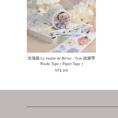
玫瑰園 Le Jardin de Rêves - 5cm 紙膠帶
Washi Tape ( Paper Tape )
NT$ 305