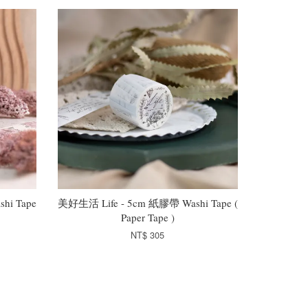
hi Tape
美好生活 Life - 5cm 紙膠帶 Washi Tape (
Paper Tape )
NT$ 305