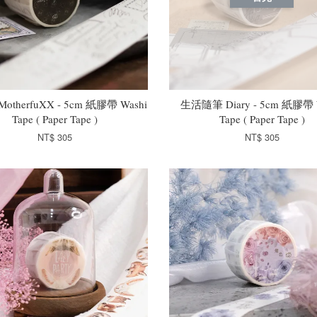
therfuXX - 5cm 紙膠帶 Washi
生活隨筆 Diary - 5cm 紙膠帶 
Tape ( Paper Tape )
Tape ( Paper Tape )
NT$ 305
NT$ 305