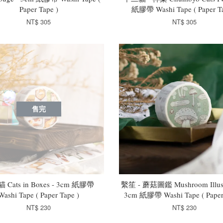
Paper Tape )
紙膠帶 Washi Tape ( Paper Ta
NT$ 305
NT$ 305
售完
Cats in Boxes - 3cm 紙膠帶
繫笙 - 蘑菇圖鑑 Mushroom Illustr
Washi Tape ( Paper Tape )
3cm 紙膠帶 Washi Tape ( Paper 
NT$ 230
NT$ 230