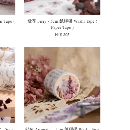
 Tape (
燬花 Fiery - 5cm 紙膠帶 Washi Tape (
Paper Tape )
NT$ 305
 - 5cm
郁色 Aromatic - 5cm 紙膠帶 Washi Tape