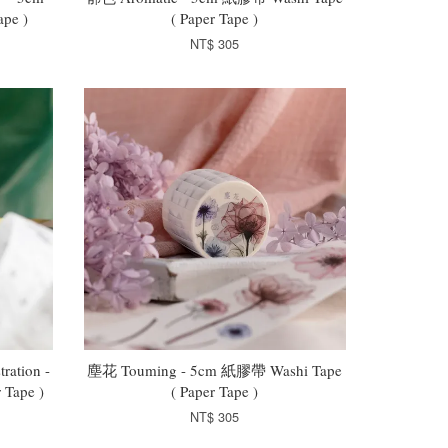
pe )
( Paper Tape )
NT$ 305
ation -
塵花 Touming - 5cm 紙膠帶 Washi Tape
Tape )
( Paper Tape )
NT$ 305