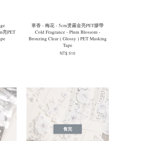
ge
寒香 - 梅花 - 5cm燙霧金亮PET膠帶
 5cm亮PET
Cold Fragrance - Plum Blossom -
ape
Bronzing Clear ( Glossy ) PET Masking
Tape
NT$ 510
售完