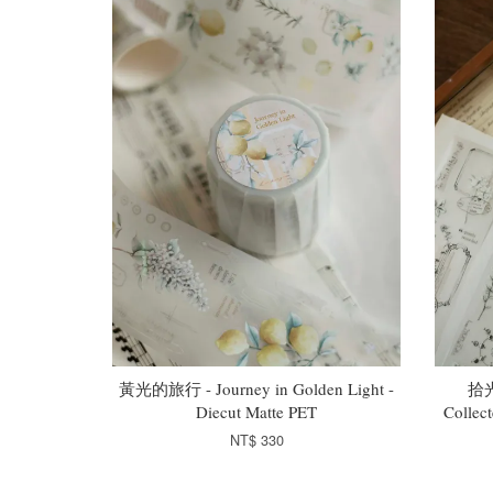
黃光的旅行 - Journey in Golden Light -
拾
Diecut Matte PET
Collec
NT$ 330