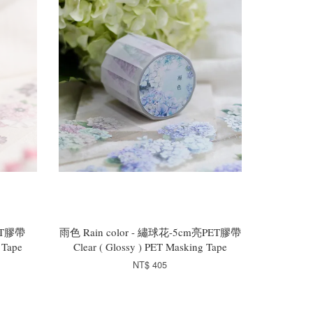
PET膠帶
雨色 Rain color - 繡球花-5cm亮PET膠帶
 Tape
Clear ( Glossy ) PET Masking Tape
NT$ 405