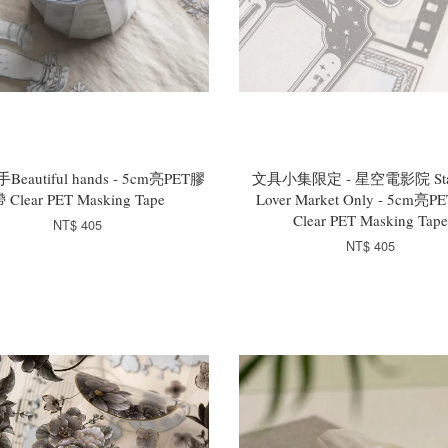
eautiful hands - 5cm亮PET膠
文具小集限定 - 星空電影院 Stat
 Clear PET Masking Tape
Lover Market Only - 5cm亮
Clear PET Masking Tape
NT$ 405
NT$ 405