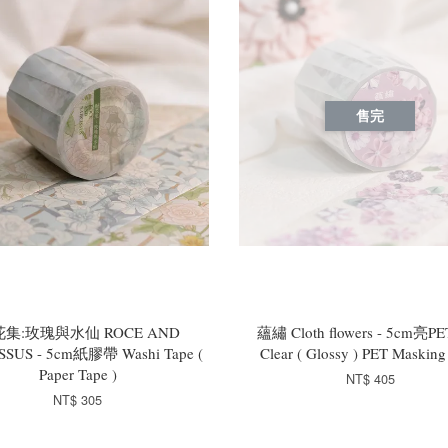
售完
集:玫瑰與水仙 ROCE AND
蘊繡 Cloth flowers - 5cm亮
SSUS - 5cm紙膠帶 Washi Tape (
Clear ( Glossy ) PET Masking
Paper Tape )
NT$ 405
NT$ 305