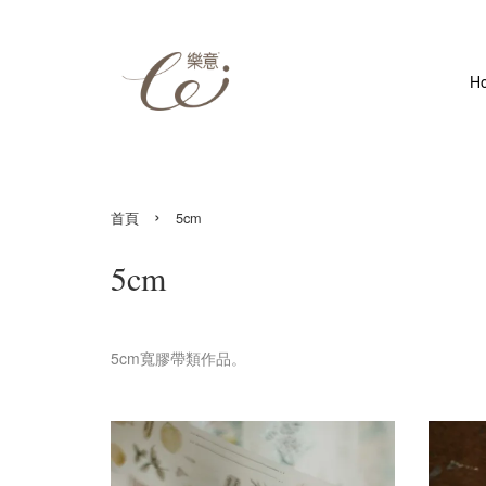
H
›
首頁
5cm
5cm
5cm寬膠帶類作品。