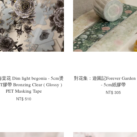
棠花 Dim light begonia - 5cm燙
對花集：遊園記Forever Garden J
帶 Bronzing Clear ( Glossy )
- 5cm紙膠帶
PET Masking Tape
NT$ 305
NT$ 510