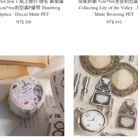
ortof.fern x 紙上旅行 聯名 麻葉繡
採集鈴蘭 5cm*6m燙金割型
cm*6m割型霧P膠帶 Thunberg
Collecting Lily of the Valley -
Spirea - Diecut Matte PET
Matte Bronzing PET
NT$ 330
NT$ 410