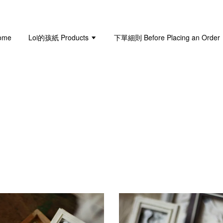
ome
Loi的孩紙 Products
下單細則 Before Placing an Order