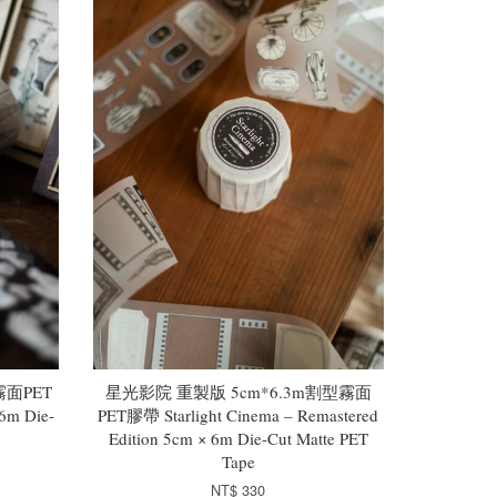
面PET
星光影院 重製版 5cm*6.3m割型霧面
6m Die-
PET膠帶 Starlight Cinema – Remastered
Edition 5cm × 6m Die-Cut Matte PET
Tape
NT$ 330