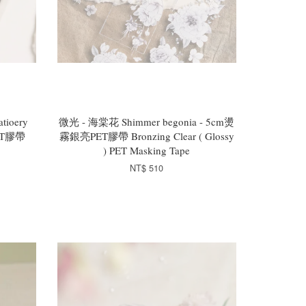
ioery
微光 - 海棠花 Shimmer begonia - 5cm燙
PET膠帶
霧銀亮PET膠帶 Bronzing Clear ( Glossy
) PET Masking Tape
NT$ 510