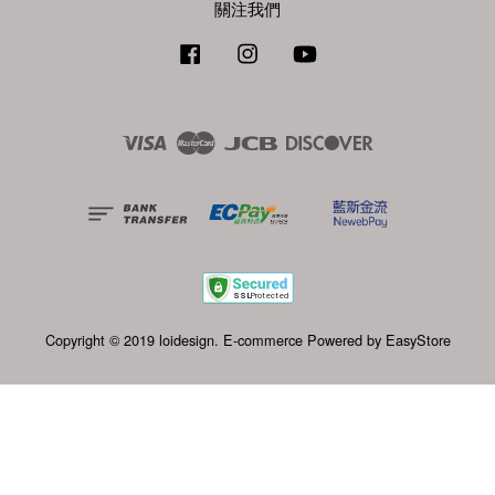
關注我們
Facebook
Instagram
YouTube
Visa
Master
JCB
Discover
Copyright © 2019 loidesign. E-commerce Powered by
EasyStore