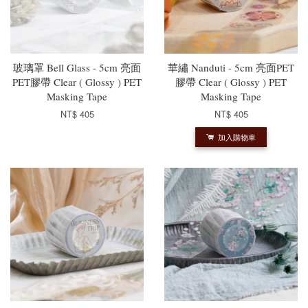
玻璃罩 Bell Glass - 5cm 亮面
華繡 Nanduti - 5cm 亮面PET
PET膠帶 Clear ( Glossy ) PET
膠帶 Clear ( Glossy ) PET
Masking Tape
Masking Tape
NT$ 405
NT$ 405
加入購物車