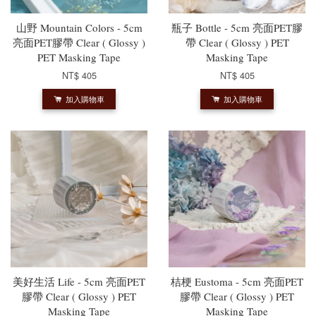
山野 Mountain Colors - 5cm
瓶子 Bottle - 5cm 亮面PET膠
亮面PET膠帶 Clear ( Glossy )
帶 Clear ( Glossy ) PET
PET Masking Tape
Masking Tape
NT$ 405
NT$ 405
加入購物車
加入購物車
美好生活 Life - 5cm 亮面PET
桔梗 Eustoma - 5cm 亮面PET
膠帶 Clear ( Glossy ) PET
膠帶 Clear ( Glossy ) PET
Masking Tape
Masking Tape