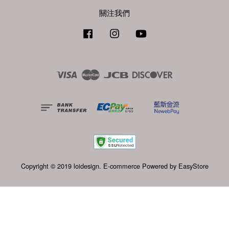
關注我們
Facebook
Instagram
YouTube
Visa
Master
JCB
Discover
Copyright © 2019 loidesign. E-commerce Powered by
EasyStore