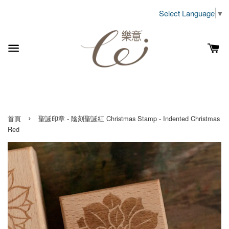
Select Language
▼
›
首頁
聖誕印章 - 陰刻聖誕紅 Christmas Stamp - Indented Christmas
Red