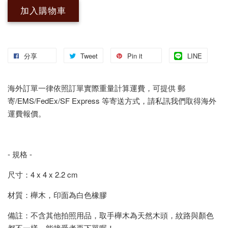
加入購物車
分享
Tweet
Pin it
LINE
海外訂單一律依照訂單實際重量計算運費，可提供 郵
寄/EMS/FedEx/SF Express 等寄送方式，請私訊我們取得海外
運費報價。
- 規格 -
尺寸：4 x 4 x 2.2 cm
材質：櫸木，印面為白色橡膠
備註：不含其他拍照用品，取手櫸木為天然木頭，紋路與顏色
都不一樣，能接受者再下單喔！