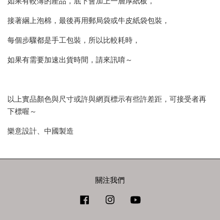
如果有較薄的產品，底下會加上一層厚紙板，
接著綑上泡棉，最後再用郵局袋或牛皮紙袋包裝，
每個步驟都是手工包裝，所以比較耗時，
如果有需要加速出貨時間，請來訊唷～
以上實品顏色與尺寸或許與網頁標示有些許差距，可接受者再
下標喔～
樂意設計、中國製造
關注我們
Facebook
Instagram
YouTube