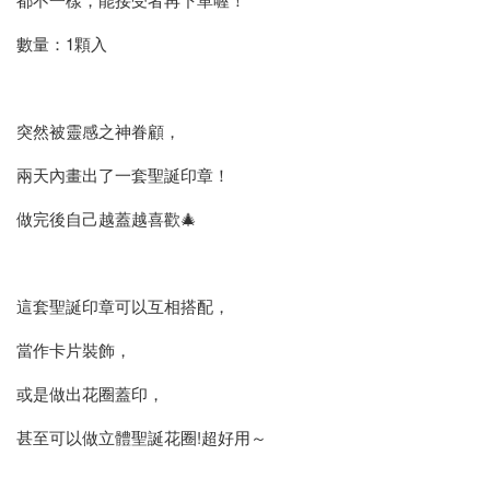
數量：1顆入
突然被靈感之神眷顧，
兩天內畫出了一套聖誕印章！
做完後自己越蓋越喜歡🎄
這套聖誕印章可以互相搭配，
當作卡片裝飾，
或是做出花圈蓋印，
甚至可以做立體聖誕花圈!超好用～