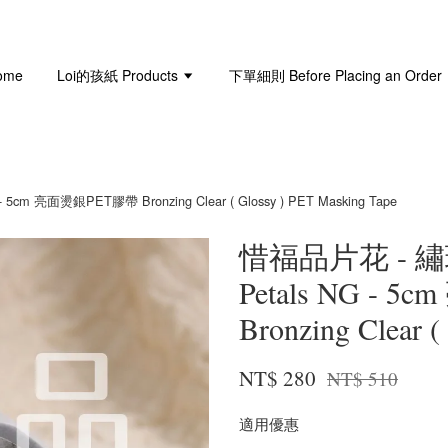
ome
Loi的孩紙 Products
下單細則 Before Placing an Order
cm 亮面燙銀PET膠帶 Bronzing Clear ( Glossy ) PET Masking Tape
惜福品片花 - 繡球
Petals NG -
Bronzing Clear 
NT$ 280
NT$ 510
適用優惠