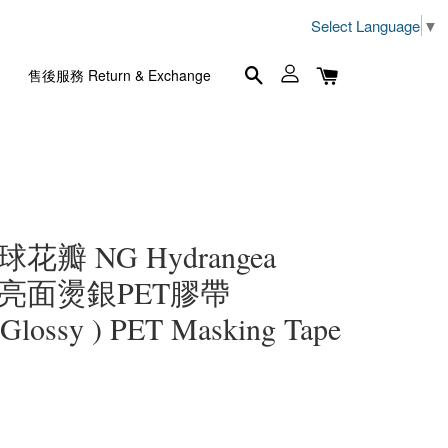
Select Language
▼
售後服務 Return & Exchange
花瓣 NG Hydrangea
 5cm 亮面燙銀PET膠帶
( Glossy ) PET Masking Tape