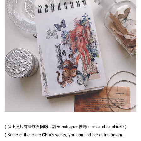
( 以上照片有些來自
阿啾
，請至Instagram搜尋： chiu_chiu_chiu69 )

( Some of these are 
Chiu
's works, you can find her at Instagram : 