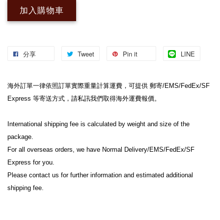
加入購物車
分享
Tweet
Pin it
LINE
海外訂單一律依照訂單實際重量計算運費，可提供 郵寄/EMS/FedEx/SF 
Express 等寄送方式，請私訊我們取得海外運費報價。

International shipping fee is calculated by weight and size of the 
package.

For all overseas orders, we have Normal Delivery/EMS/FedEx/SF 
Express for you.

Please contact us for further information and estimated additional 
shipping fee.
