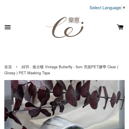
Select Language
▼
›
首頁
緋羽 - 復古蝶 Vintage Butterfly - 5cm 亮面PET膠帶 Clear (
Glossy ) PET Masking Tape