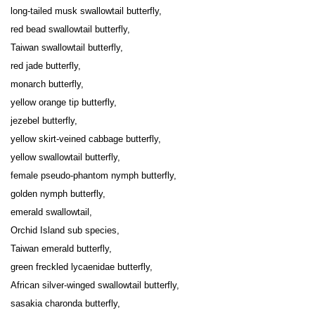
long-tailed musk swallowtail butterfly,

red bead swallowtail butterfly,

Taiwan swallowtail butterfly,

red jade butterfly,

monarch butterfly,

yellow orange tip butterfly,

jezebel butterfly,

yellow skirt-veined cabbage butterfly,

yellow swallowtail butterfly,

female pseudo-phantom nymph butterfly,

golden nymph butterfly,

emerald swallowtail,

Orchid Island sub species,

Taiwan emerald butterfly,

green freckled lycaenidae butterfly,

African silver-winged swallowtail butterfly,

sasakia charonda butterfly,
