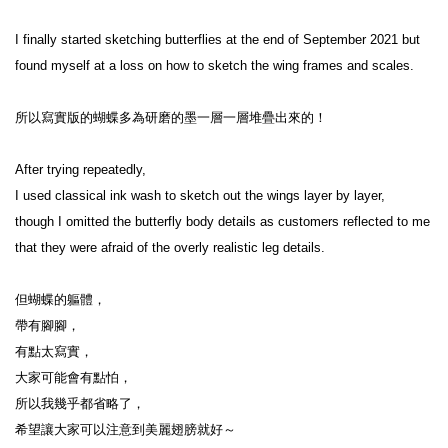
I finally started sketching butterflies at the end of September 2021 but 
found myself at a loss on how to sketch the wing frames and scales.

所以寫實版的蝴蝶多為研磨的墨一層一層堆疊出來的！

After trying repeatedly,

I used classical ink wash to sketch out the wings layer by layer,

though I omitted the butterfly body details as customers reflected to me 
that they were afraid of the overly realistic leg details.

但蝴蝶的軀體，

帶有腳腳，

有點太寫實，

大家可能會有點怕，

所以我幾乎都省略了，

希望讓大家可以注意到美麗翅膀就好～
