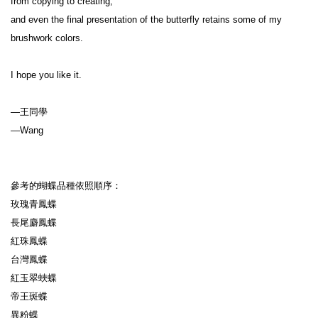
from copying to creating,

and even the final presentation of the butterfly retains some of my 
brushwork colors.

I hope you like it.

—王同學

—Wang

參考的蝴蝶品種依照順序：

玫瑰青鳳蝶

長尾麝鳳蝶

紅珠鳳蝶

台灣鳳蝶

紅玉翠蛺蝶

帝王斑蝶

異粉蝶
