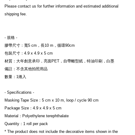
Please contact us for further information and estimated additional 
shipping fee.
- 規格 -
膠帶尺寸：寬5 cm，長10 m，循環90cm
包裝尺寸：4.9 x 4.9 x 5 cm
材質：大年創意承印，亮面PET，自帶離型紙，特油印刷，白墨
備註：不含其他拍照用品
數量：1捲入
- Specifications -
Masking Tape Size：5 cm x 10 m, loop / cycle 90 cm
Package Size：4.9 x 4.9 x 5 cm
Material：Polyethylene terephthalate
Quantity：1 roll per pack
* The product does not include the decorative items shown in the 