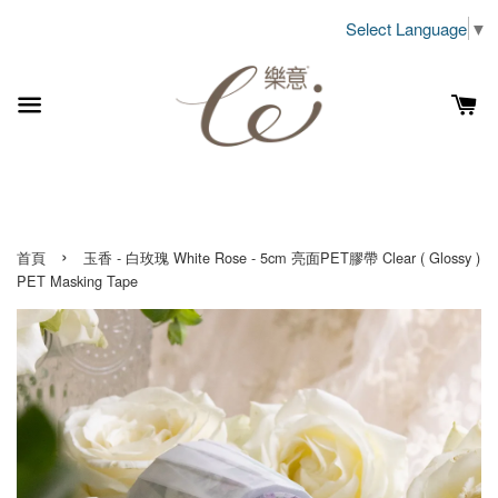
Select Language
▼
›
首頁
玉香 - 白玫瑰 White Rose - 5cm 亮面PET膠帶 Clear ( Glossy )
PET Masking Tape