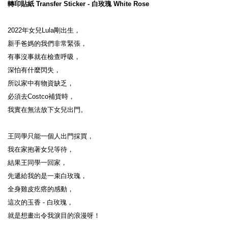
轉印貼紙 Transfer Sticker - 白玫瑰 White Rose
2022年女兒Lula剛出生，

新手爸媽的我們非常緊張，

有事沒事就在檢查呼吸，

深怕有什麼閃失，

所以家中有物資缺乏，

必須去Costco補貨時，

我實在無法放下女兒出門。

王同學只能一個人出門採買，

我在家抱著女兒等待，

結果王同學一回家，

先遞給我的是一束白玫瑰，

全身雞皮疙瘩的感動，

這次的玉香 - 白玫瑰，

就是想畫出令我淚目的浪漫呀！
