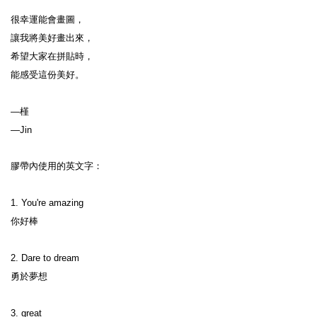
很幸運能會畫圖，

讓我將美好畫出來，

希望大家在拼貼時，

能感受這份美好。

—槿

—Jin
膠帶內使用的英文字：

1. You're amazing

你好棒

2. Dare to dream

勇於夢想

3. great
