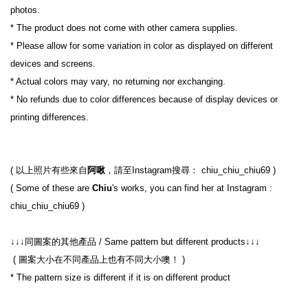
photos.
* The product does not come with other camera supplies.
* Please allow for some variation in color as displayed on different 
devices and screens.
* Actual colors may vary, no returning nor exchanging.
* No refunds due to color differences because of display devices or 
printing differences.
( 以上照片有些來自
阿啾
，請至Instagram搜尋： chiu_chiu_chiu69 )
( Some of these are 
Chiu
's works, you can find her at Instagram : 
chiu_chiu_chiu69 )
↓↓↓同圖案的其他產品 / Same pattern but different products↓↓↓
 ( 圖案大小在不同產品上也有不同大小噢！ )
* The pattern size is different if it is on different product