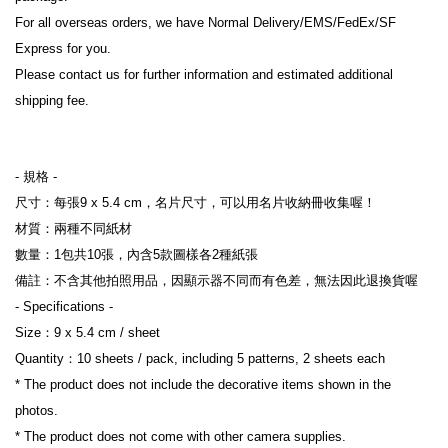
For all overseas orders, we have Normal Delivery/EMS/FedEx/SF 
Express for you.
Please contact us for further information and estimated additional 
shipping fee.
- 規格 -
尺寸：每張9 x 5.4 cm，名片尺寸，可以用名片收納冊收集喔！
材質：兩種不同紙材
數量：1包共10張，內含5款圖樣各2種紙張
備註：不含其他拍照用品，因顯示器不同而有色差，無法因此退換貨喔
- Specifications -
Size：9 x 5.4 cm / sheet
Quantity：10 sheets / pack, including 5 patterns, 2 sheets each
* The product does not include the decorative items shown in the 
photos.
* The product does not come with other camera supplies.