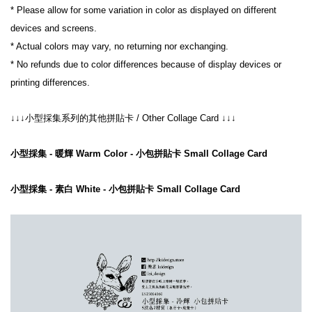
* Please allow for some variation in color as displayed on different 
devices and screens.
* Actual colors may vary, no returning nor exchanging.
* No refunds due to color differences because of display devices or 
printing differences.
↓↓↓小型採集系列的其他拼貼卡 / Other Collage Card ↓↓
↓
小型採集 - 暖輝 Warm Color - 小包拼貼卡 Small Collage Card
小型採集 - 素白 White - 小包拼貼卡 Small Collage Card