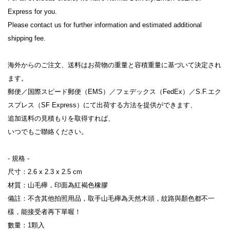
Express for you.

Please contact us for further information and estimated additional 
shipping fee.

海外からのご注文、送料はお荷物の重量と容積重量に基づいて決定され
ます。

郵便／国際スピード郵便（EMS）／フェデックス（FedEx）／S.F.エク
スプレス（SF Express）にて出荷する方法を提供ができます、

追加送料の見積もりを取得すれば、

いつでもご聯絡ください。

- 規格 -

尺寸：2.6 x 2.3 x 2.5 cm

材質：山毛櫸，印面為紅褐色橡膠

備註：不含其他拍照用品，取手山毛櫸為天然木頭，紋路與顏色都不一
樣，能接受者再下單喔！

數量：1顆入
