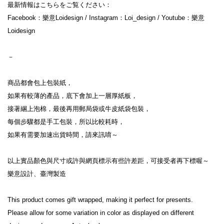
最新情報はこちらをご覧ください：

Facebook：樂意Loidesign / Instagram：Loi_design / Youtube：樂意
Loidesign

－

商品都會包上包裝紙，

如果有較薄的產品，底下會加上一層厚紙板，

接著綑上泡棉，最後再用郵局袋或牛皮紙袋包裝，

每個步驟都是手工包裝，所以比較耗時，

如果有需要加速出貨時間，請來訊唷～

以上實品顏色與尺寸或許與網頁標示有些許差距，可接受者再下標喔～

樂意設計、臺灣製造

This product comes gift wrapped, making it perfect for presents.

Please allow for some variation in color as displayed on different 