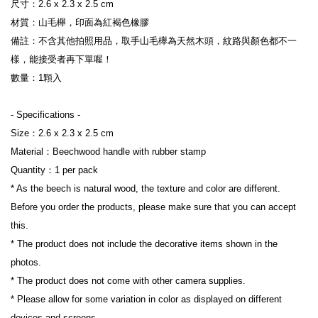
尺寸：2.6 x 2.3 x 2.5 cm

材質：山毛櫸，印面為紅褐色橡膠

備註：不含其他拍照用品，取手山毛櫸為天然木頭，紋路與顏色都不一
樣，能接受者再下單喔！

數量：1顆入

- Specifications -

Size：2.6 x 2.3 x 2.5 cm

Material：Beechwood handle with rubber stamp

Quantity：1 per pack

* As the beech is natural wood, the texture and color are different. 
Before you order the products, please make sure that you can accept 
this.

* The product does not include the decorative items shown in the 
photos.

* The product does not come with other camera supplies.

* Please allow for some variation in color as displayed on different 
devices and screens.
