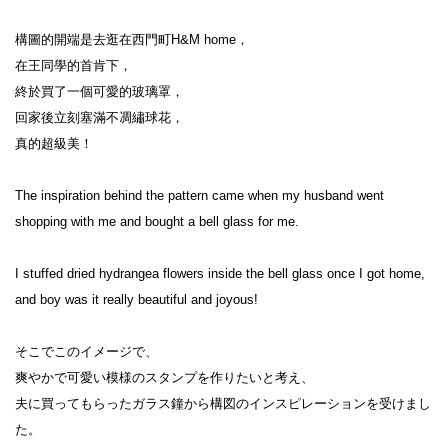
構圖的開端是去逛在西門町H&M home，

在王同學的首肯下，

終於買了一個可愛的玻璃罩，

回家後立刻塞滿不凋繡球花，

真的超級美！

The inspiration behind the pattern came when my husband went 
shopping with me and bought a bell glass for me.

I stuffed dried hydrangea flowers inside the bell glass once I got home,

and boy was it really beautiful and joyous!

そこでこのイメージで、

爽やかで可愛い模様のスタンプを作りたいと考え、

夫に買ってもらったガラス鐘から構図のインスピレーションを受けまし
た。
