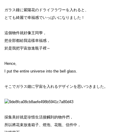
ガラス鐘に紫陽花のドライフラワーを入れると、

とても綺麗で幸福感でいっぱいになりました！

這個物件就好像王同學，

把全部都給我這樣幸福感，

於是我把宇宙放進瓶子裡～

Hence,

I put the entire universe into the bell glass.

そこでガラス鐘に宇宙を入れるデザインを思いつきました。

採集美好就是珍惜生活接觸到的物件們，

所以將花束放進箱子、燈泡、花瓶、信件中，
