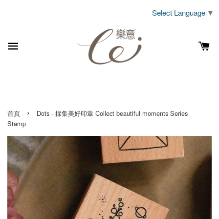
Select Language
▼
›
首頁
Dots - 採集美好印章 Collect beautiful moments Series
Stamp