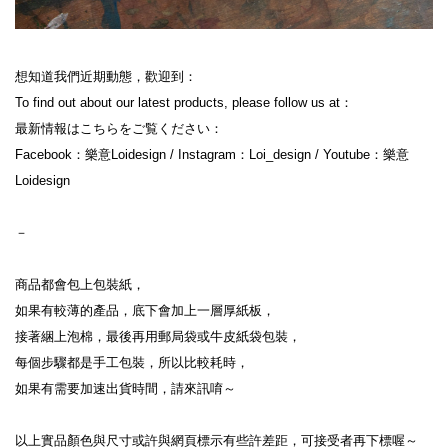
想知道我們近期動態，歡迎到：

To find out about our latest products, please follow us at：

最新情報はこちらをご覧ください：

Facebook：樂意Loidesign / Instagram：Loi_design / Youtube：樂意
Loidesign

－

商品都會包上包裝紙，

如果有較薄的產品，底下會加上一層厚紙板，

接著綑上泡棉，最後再用郵局袋或牛皮紙袋包裝，

每個步驟都是手工包裝，所以比較耗時，

如果有需要加速出貨時間，請來訊唷～

以上實品顏色與尺寸或許與網頁標示有些許差距，可接受者再下標喔～
